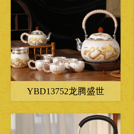
YBD13752龙腾盛世