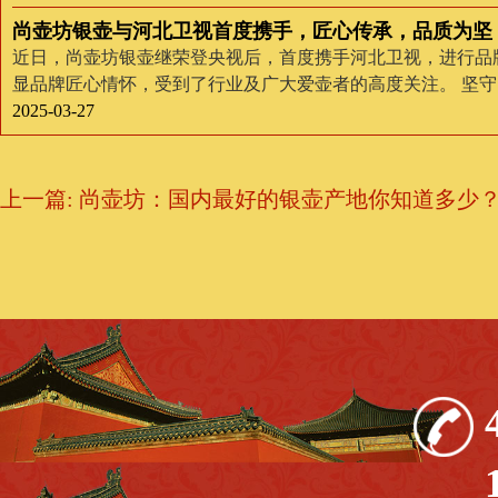
尚壶坊银壶与河北卫视首度携手，匠心传承，品质为坚
近日，尚壶坊银壶继荣登央视后，首度携手河北卫视，进行品
显品牌匠心情怀，受到了行业及广大爱壶者的高度关注。 坚
品质 手艺的世界从来都是朴素的，它是最直接的劳动，也是最
2025-03-27
壶坊，作为银壶行业的佼佼者，始终坚守着臻造银壶的初心，秉
念和“坚持手工打造每一把银壶”的原则，用匠心精神走民族品
上一篇: 尚壶坊：国内最好的银壶产地你知道多少