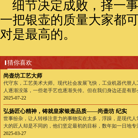
细节决定成败，择一
一把银壶的质量大家都
对是最高的。
猜你喜欢
尚壶坊工艺大师
代守东，工艺美术大师。现代社会发展飞快，工业机器代替人
人逐渐没落，一些老手艺也逐渐失传。但在我们身边还是有那
精神，坚持、踏实、精益求精的传承着老手艺。
2025-07-22
弘扬匠心精神，铸就皇家银壶品质——尚壶坊 纪实
世事纷杂，让人转移注意力的事物实在太多，浮躁，是现代人
大的匠人却是不同的，他们坚定最初的目标，数年如一日地专
承做到实处，所谓“初心在方寸，咫尺在匠心”，大抵便是尚壶
2025-03-27