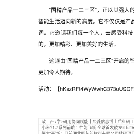
“国精产品一二三区”，正以其强大
智能生活迈向新的高度。它不仅仅是产
词。它邀请我们每一个人，去感受科技
的，更加精彩、更加美好的生活。
这趟由“国精产品一二三区”开启的
更加令人期待。
活动：【
hKszRFt4WyWwhC373uUSCF
政—产<学>研用协同赋能┃熙菱信息博士后科研
小米?1.7系列前瞻：性能飞跃 全球首发骁龙8 Elite 
恒大‘高’新：目前湖北匠芯新材料有限公司硅碳项