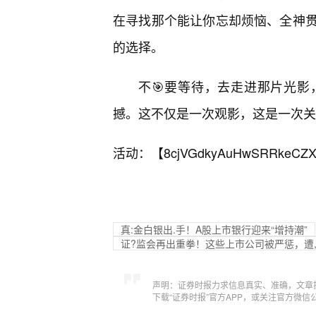
在寻找那个能让你忘却烦恼、全神
的选择。
不🎯要等待，去走进那片光
撼。这不仅是一次观影，这是一次关
活动：【
8cjVGdkyAuHwSRRkeCZX
真:金白银出.手！A股上市银行迎来“增持潮”
证?监会再出重拳！这些上市公司被严惩，遭
声明：证券时报力求信息真实、准确，文章
下载“证券时报”官方APP，或关注官方微