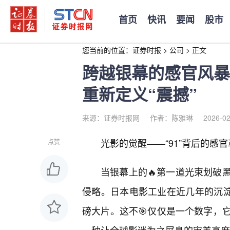
首页
快讯
要闻
股市
您当前的位置：
证券时报
>
公司
>
正文
跨越银幕的感官风暴
重新定义“震撼”
来源：证券时报网
作者：陈雅琳
2026-02
光影的觉醒——“91”背后的感
点赞
当银幕上的🔥第一道光束划破
侵略。日本电影工业在近几年的沉淀
磅大片。这不🎯仅仅是一个数字，