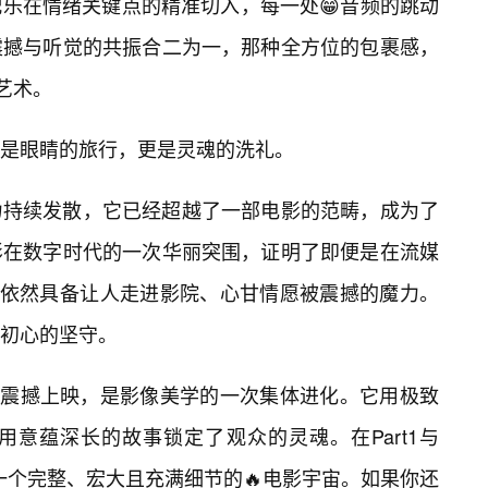
乐在情绪关键点的精准切入，每一处😁音频的跳动
震撼与听觉的共振合二为一，那种全方位的包裹感，
艺术。
是眼睛的旅行，更是灵魂的洗礼。
力持续发散，它已经超越了一部电影的范畴，成为了
影在数字时代的一次华丽突围，证明了即便是在流媒
片”依然具备让人走进影院、心甘情愿被震撼的魔力。
初心的坚守。
片的震撼上映，是影像美学的一次集体进化。它用极致
意蕴深长的故事锁定了观众的灵魂。在Part1与
是一个完整、宏大且充满细节的🔥电影宇宙。如果你还