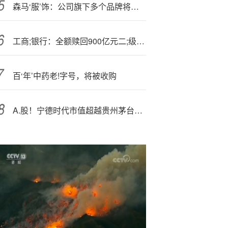
森马‘服’饰：公司旗下多个品牌将围绕春节上新产品
工商;银行：全额赎回900亿元二;级资本债券
百‘年’中药老!字号，将被收购
A.股！宁德时代市值超越贵州茅台，两大板块集体拉涨！