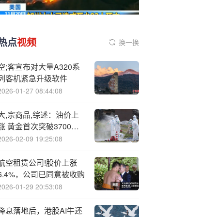
热点
视频
换一换
空;客宣布对大量A320系
列客机紧急升级软件
2026-01-27 08:44:08
大,宗商品,综述：油价上
涨 黄金首次突破3700美
元 伦铜回落
2026-02-09 19:25:08
航空租赁公司!股价上涨
6.4%，公司已同意被收购
2026-01-29 20:53:08
降息落地后，港股AI牛还