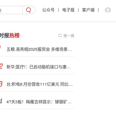
公众号
电子报
客户端
时报
热榜
换一换
五粮.液亮相2025服贸会 多维场景展现中国白酒文化魅力
新华;医疗!：已启动脑机接口与康复设备结合的初代样机研发
台;积电8:月份营收111亿美元 同比环比均增加但未创下新高
4?天3板！梅雁吉祥提示：锑银矿资源储量备案申请评审结果及审批环节存在不确定性