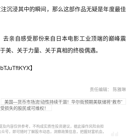
贯注沉浸其中的瞬间，那么这部作品无疑是年度最佳
影，去亲自感受那份来自日本电影工业顶端的巅峰震
于美、关于力量、关于真相的终极偶遇。
bTJuTftKYX
】
责任编辑： 陈雅琳
美国—货币市场流!动性持续干涸！华尔街预期美联储将“救市”
,受损失的股民或可维权！
提及内容仅供参考，不构成实质性投资建议，据此操作风险自担
信公众号，即可随时了解股市动态，洞察政策信息，把握财富机会。