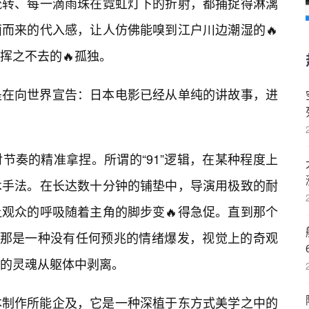
流转、每一滴雨珠在霓虹灯下的折射，都捕捉得淋漓
而来的代入感，让人仿佛能嗅到江户川边潮湿的🔥
挥之不去的🔥孤独。
是在向世界宣告：日本电影已经从单纯的讲故事，进
节奏的精准拿捏。所谓的“91”逻辑，在某种程度上
术手法。在长达数十分钟的铺垫中，导演用极致的耐
观众的呼吸随着主角的脚步变🔥得急促。直到那个
—那是一种没有任何预兆的情绪爆发，视觉上的奇观
的灵魂从躯体中剥离。
本制作所能企及，它是一种深植于东方式美学之中的