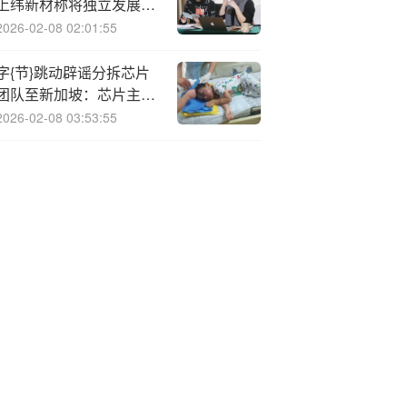
上纬新材称将独立发展机
器人业务
2026-02-08 02:01:55
字{节}跳动辟谣分拆芯片
团队至新加坡：芯片主体
没变化 只是切换飞书租户
2026-02-08 03:53:55