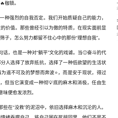
🔥枷锁。
着一种强烈的自我否定。我们开始质疑自己的能力，
在的价值。那些曾经引以为傲的特质，在现实面前显
筛子，怎么努力都留不住心中的那份“理想自我”。
句话，也是一种对“躺平”文化的戏谑。当🙂奋斗的代
部分人选择了放弃抵抗，选择了一种低欲望的生活状
再为遥不可及的梦想而奔波⭐，而是安于现状，得过
奈，但当它演变成一种彻💡底的麻木和消极，任由生
的意味便愈发浓烈。
那些在“没救”的泥沼中，依旧选择麻木和沉沦的人。
面情绪吞噬自己，将自己困在死胡同里。他们不是不