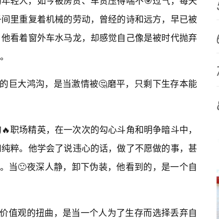
年轻人，如今被房贷、车贷压得喘不🎯过气，每天
子间里重复着机械的劳动，曾经的诗和远方，早已被
。他看着窗外车水马龙，却感觉自己像是被时代抛弃
。
实的巨大鸿沟，是当激情被🤔磨平，只剩下生存本能
🔥职场精英，在一次次的勾心斗角和明争暗斗中，
和纯粹。他学会了说违心的话，做了不愿做的事，甚
处。当🙂夜深人静，卸下伪装，他看到的，是一个自
是价值观的扭曲，是当一个人为了生存而选择丢弃自