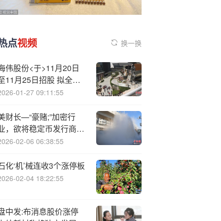
热点
视频
换一换
海伟股份<于>11月20日
至11月25日招股 拟全球
发售3083.14万股H股
2026-01-27 09:11:55
美财长—“豪赌;”加密行
业，欲将稳定币发行商变
为美债“大买家”
2026-02-06 06:38:55
石化‘机’械连收3个涨停板
2026-02-04 18:22:55
盘中发:布消息股价涨停