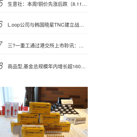
生意社：本周!铜价先涨后跌（8.11-8.15）
L.oop公司与韩国晓星TNC建立战略联盟
三?一重工通过港交所上市聆讯：上半年营收445亿
商品型,基金总规模年内增长超1600亿元