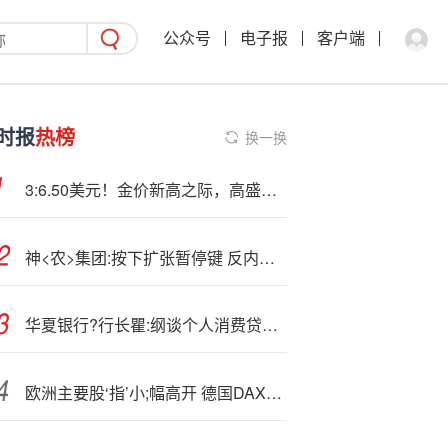
公众号
电子报
客户端
时报
热榜
换一换
3:6.50美元！金价新高之际，高盛：市场看涨黄金的情绪前所未有
神<农>集团:按下扩张暂停键 反内卷是否意味着行业拐点？
华夏银行?行长瞿:纲谈个人消费贷款贴息：正在积极组织开展相关政策落地传导执行
欧洲主要股‘指’小;幅高开 德国DAX指数上涨0.2%