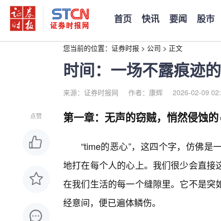
首页
快讯
要闻
股市
您当前的位置：
证券时报
>
公司
>
正文
时间：一场不露痕迹的
来源：证券时报网
作者：康辉
2026-02-09 02
第一章：无声的窃贼，悄然侵蚀的
点赞
“time的恶心”，这四个字，仿
地打在每个人的心上。我们很少会直接
在我们生活的每一个缝隙里。它不是突
经意间，便已遍体鳞伤。