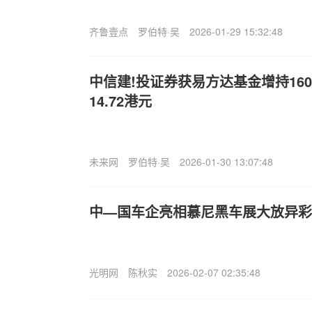
齐鲁壹点
罗伯特·吴
2026-01-29 15:32:48
中信建!投证券获易方达基金增持160
14.72港元
未来网
罗伯特·吴
2026-01-30 13:07:48
中—国车企亮相慕尼黑车展大放异彩
光明网
陈秋实
2026-02-07 02:35:48