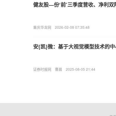
健友股—份‘前’三季度营收、净利双
重庆华龙网
2026-02-08 07:35:48
安{凯}微：基于大视觉模型技术的
证券时报网
曹晨
2025-08-05 21:44