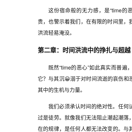
这份宿命般的无力感，是“time
贵，也警示着我们，在有限的时间里，
洪流轻易淹没。
第二章：时间洪流中的挣扎与超越
既然“time的恶心”如此真实而
它？与其沉😀溺于对时间流逝的哀伤和
其中的生机与力量。
我们必须承认时间的绝对性。任何
过是徒劳。就像我们无法阻止潮起潮落
在的规律，是任何人都无法改变的。与