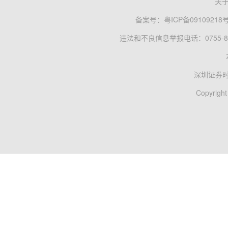
关
备案号：
粤ICP备09109218
违法和不良信息举报电话：0755-83
深圳证券
Copyright