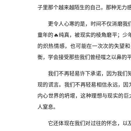
子里那个越来越陌生的自己，那种无力感，
更令人心寒的是，时间不仅消磨我
童年的🔥纯真，被现实的棱角磨平；少
的炽热情感，也可能在一次次的失望和
衡，学会接受那些我们曾经嗤之以鼻的
我们不再轻易许下承诺，因为我们知
现的谎言。我们不再轻易相信永远，因为
内心世界的坍塌，这种理想与现实的巨大
人窒息。
它还体现在我们对过往的怀念，以