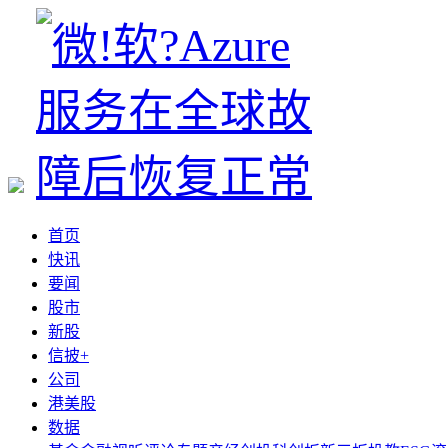
首页
快讯
要闻
股市
新股
信披+
公司
港美股
数据