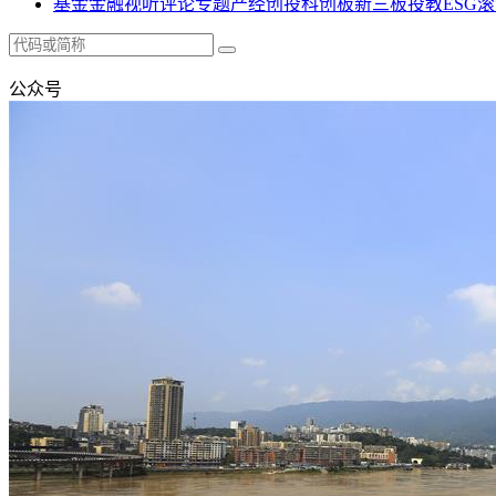
基金
金融
视听
评论
专题
产经
创投
科创板
新三板
投教
ESG
滚
公众号