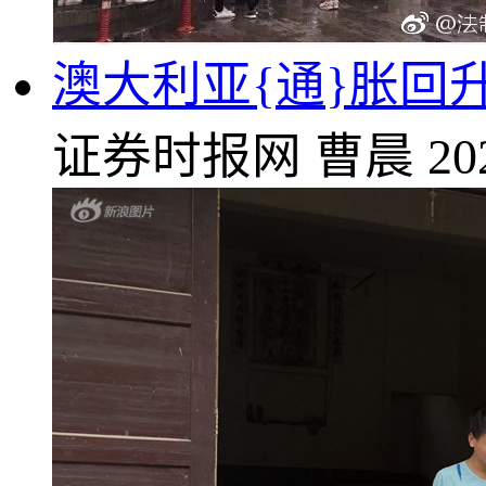
澳大利亚{通}胀回
证券时报网
曹晨
20