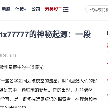
新股
信披+
公司
港美股
kirix77777的神秘起源：一段
8 08:49:49
7的诞生：数字星辰中的一道曙光
有一些名字如同划破夜空的流星，瞬间点燃人们的好
x77777”无疑是其中一颗璀璨的新星。它的出现，并非偶然，
的孕育，是一群怀揣远见卓识的探索者，在理解和重