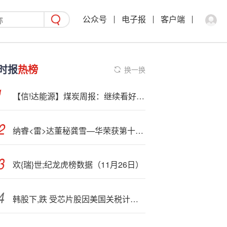
公众号
电子报
客户端
时报
热榜
换一换
【信!达能源】煤炭周报：继续看好，坚定逢低布局
纳睿<雷>达董秘龚雪—华荣获第十一届金麒麟·金牌董秘新航跃升奖
欢{瑞}世;纪龙虎榜数据（11月26日）
韩股下,跌 受芯片股因美国关税计划而走跌的拖累