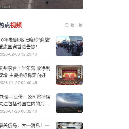
热点
视频
换一换
10年老!顾:客张晓玲“迎战”
爱康国宾首战告捷！
2026-02-03 12:23:49
贵州茅台上半年营,收净利
双增 主要指标稳定向好
2026-01-27 02:40:49
中瑞—股:份：公司将持续
关注包括韩国在内的海外
市场机会
2026-01-26 00:32:49
事关俄乌，大—消息！—