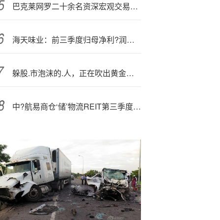
巴克莱网罗二十余名资深宏观交易—员 :以乘市场波动之势获利
海天味业：前三季度归母净利?润为 5?3.22 亿元，同比增长 10.54%
躲股.市泡沫的.人，正在吹出黄金泡沫？
中?航易商仓‘储’物流REIT第三季度收入3314万元 净亏损2105万元