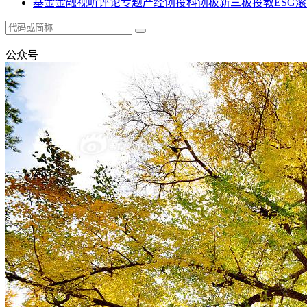
基金
金融
视听
评论
专题
产经
创投
科创板
新三板
投教
ESG
滚
公众号