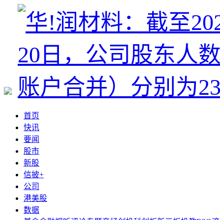
首页
快讯
要闻
股市
新股
信披+
公司
港美股
数据