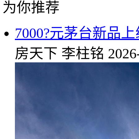
为你推荐
7000?元茅台新品
房天下
李柱铭
2026