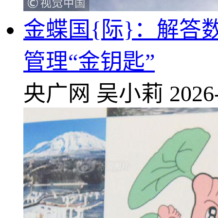
金蝶国{际}：解答数
管理“金钥匙”
央广网
吴小莉
2026