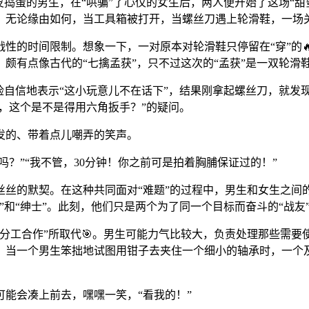
皮捣蛋的男生，在“哄骗”了心仪的女生后，两人便开始了这场“
无论缘由如何，当工具箱被打开，当螺丝刀遇上轮滑鞋，一场关于
战性的时间限制。想象一下，一对原本对轮滑鞋只停留在“穿”的
颇有点像古代的“七擒孟获”，只不过这次的“孟获”是一双轮滑鞋
脸自信地表示“这小玩意儿不在话下”，结果刚拿起螺丝刀，就发
呀，这个是不是得用六角扳手？”的疑问。
发的、带着点儿嘲弄的笑声。
吗？”“我不管，30分钟！你之前可是拍着胸脯保证过的！”
丝丝的默契。在这种共同面对“难题”的过程中，男生和女生之间
和“绅士”。此刻，他们只是两个为了同一个目标而奋斗的“战友”
分工合作”所取代🎯。男生可能力气比较大，负责处理那些需
当一个男生笨拙地试图用钳子去夹住一个细小的轴承时，一个及时
能会凑上前去，嘿嘿一笑，“看我的！”