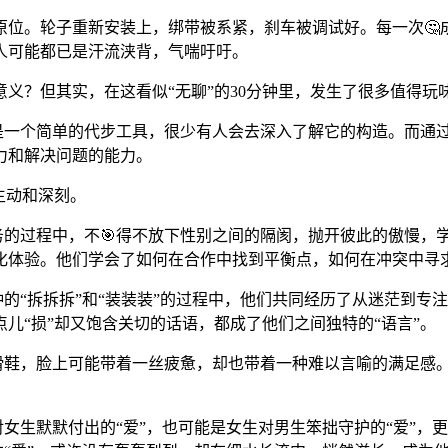
原位。轮子重新安装上，绑带被系紧，刹车被调试好。每一次🤔
人可能都已是汗流浃背，气喘吁吁。
意义？但其实，在这看似“无聊”的30分钟里，发生了很多值得玩
只是一个简单的代步工具，很少有人会去深入了解它的构造。而通
力和解决问题的能力。
生动和深刻。
任务的过程中，不🎯得不放下性别之间的隔阂，抛开彼此的傲慢
化体验。他们学会了如何在合作中找到平衡点，如何在冲突中寻
分钟的“拆拆拆”和“装装装”的过程中，他们共同经历了从迷茫到
儿“损”却又饱含关切的话语，都成了他们之间独特的“语言”。
轮滑鞋，脸上可能带着一丝疲惫，却也带着一种难以言喻的满足感
生对女生默默付出的“爱”，也可能是女生对男生笨拙守护的“爱”