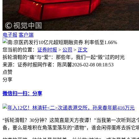
电子报
客户端
您当前的位置：
证券时报
>
公司
>
正文
拆轮滑鞋的“痛”与“爱”：那些年，我们一起“毁”过的时光
来源：证券时报网
作者：陈凤馨
2026-02-08 08:18:53
点赞
分享
微信扫一扫：分享
“拆轮滑鞋？30分钟？这简直是天方夜谭！”当我第一次听到
备，要么是堆积在角落里落灰的“遗物”，谁会闲得蛋疼去拆它呢