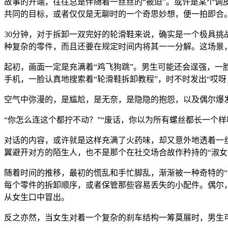
故事的开端，往往总是伴随着一丝丝的“被迫”。或许是某个调
共同的目标，或者仅仅是无聊时的一个奇思妙想，便一拍即合。
30分钟，对于拆卸一双完好的轮滑鞋来说，确实是一个极具挑
种复杂的零件，而且还要在规定时间内将其一一分解。这场景，
起初，画面一定是充满着“鸡飞狗跳”。男生可能还会逞强，一
手机，一脸认真地搜索着“轮滑鞋拆卸教程”，时不时发出“哎
空气中弥漫的，是尴尬，是无奈，是隐隐的抱怨，以及偶尔爆
“你怎么连这个都拧不动？”“废话，你以为所有螺丝都长一个样
对话的内容，或许就是这样充满了火药味，却又意外地透着一
翼避开对方的陌生人，也不是那个在社交场合故作矜持的“淑女”
随着时间的推移，最初的慌乱和手忙脚乱，渐渐被一种奇特的“
每个零件的拆卸顺序，或者保管那些容易丢失的小配件。偶尔，
从女生口中冒出。
反之亦然，当女生对着一个复杂的刹车结构一筹莫展时，男生可