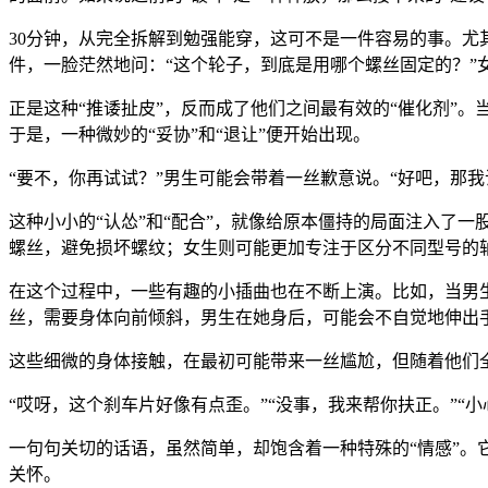
30分钟，从完全拆解到勉强能穿，这可不是一件容易的事。尤
件，一脸茫然地问：“这个轮子，到底是用哪个螺丝固定的？”女
正是这种“推诿扯皮”，反而成了他们之间最有效的“催化剂”
于是，一种微妙的“妥协”和“退让”便开始出现。
“要不，你再试试？”男生可能会带着一丝歉意说。“好吧，那
这种小小的“认怂”和“配合”，就像给原本僵持的局面注入了
螺丝，避免损坏螺纹；女生则可能更加专注于区分不同型号的
在这个过程中，一些有趣的小插曲也在不断上演。比如，当男
丝，需要身体向前倾斜，男生在她身后，可能会不自觉地伸出
这些细微的身体接触，在最初可能带来一丝尴尬，但随着他们全
“哎呀，这个刹车片好像有点歪。”“没事，我来帮你扶正。”“小
一句句关切的话语，虽然简单，却饱含着一种特殊的“情感”。
关怀。