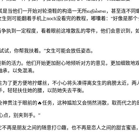
其是当他们一开始对轮滑鞋的构造一无所வதில்லை，甚至连不
生则可能翻着手机上noch没看完的教程，嘟囔着：“好像是那个
。当争执到一定程度，看着眼前这堆散乱的零件，他们会意识到，如
我试试，你帮我扶着。”女生可能会放低姿态。
一股新的活力。他们开始更加耐心地倾听对方的意见，更加细致地
轴承，以免混淆。
生为了更方便地拧螺丝，不小心将头凑得离女生的肩膀太近，两
手，轻轻扶住她的腰，以防她失去平衡。
神贯注于眼前的🔥任务，这种尴尬又会悄然消散，取而代之的是
心点，别夹到手。”
它不再是朋友之间的随意打🙂趣，也不再是恋人之间的甜言蜜语，