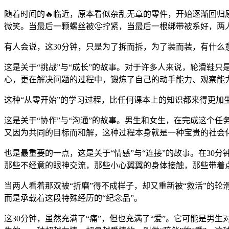
随着时间的🔥临近，原本看似杂乱无章的零件，开始逐渐回归
微笑。当最后一颗螺丝被🤔拧紧，当最后一根绑带被系好，两
有人会说，这30分钟，只是为了拆而拆，为了装而装，有什么
这是关于“挑战”与“成长”的故事。对于许多人来说，轮滑鞋
心，更在解决问题的过程中，锻炼了自己的动手能力、观察能
这种“从零开始”的学习过程，比任何课本上的知识都来得更加
这是关于“协作”与“沟通”的故事。男生和女生，在完成这个
又因为共同的目标而和解，这种过程本身就是一种宝贵的社会
也是最重要的一点，这是关于“情感”与“连接”的故事。在30
那些不经意的眼神交流，那些小心翼翼的身体接触，那些带着点
当两人看着那双被“折磨”得不成样子，却又重新被“救活”的
而是承载着这段特殊经历的“纪念品”。
这30分钟，虽然充满了“痛”，但也充满了“爱”。它可能是男