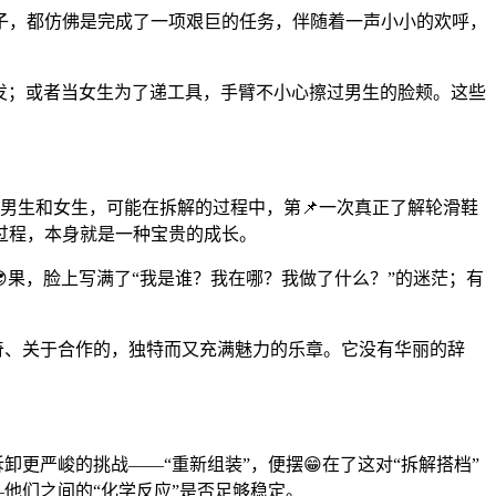
子，都仿佛是完成了一项艰巨的任务，伴随着一声小小的欢呼，
头发；或者当女生为了递工具，手臂不小心擦过男生的脸颊。这些
”。男生和女生，可能在拆解的过程中，第📌一次真正了解轮滑鞋
过程，本身就是一种宝贵的成长。
果，脸上写满了“我是谁？我在哪？我做了什么？”的迷茫；有
好奇、关于合作的，独特而又充满魅力的乐章。它没有华丽的辞
卸更严峻的挑战——“重新组装”，便摆😁在了这对“拆解搭档”
他们之间的“化学反应”是否足够稳定。