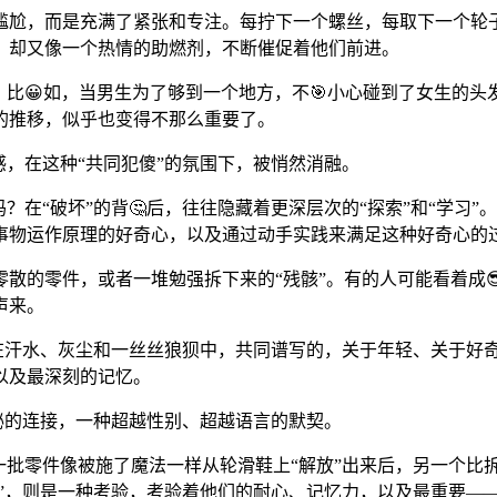
是尴尬，而是充满了紧张和专注。每拧下一个螺丝，每取下一个轮
，却又像一个热情的助燃剂，不断催促着他们前进。
。比😀如，当男生为了够到一个地方，不🎯小心碰到了女生的
的推移，似乎也变得不那么重要了。
感，在这种“共同犯傻”的氛围下，被悄然消融。
？在“破坏”的背🤔后，往往隐藏着更深层次的“探索”和“学习
事物运作原理的好奇心，以及通过动手实践来满足这种好奇心的
零散的零件，或者一堆勉强拆下来的“残骸”。有的人可能看着成
声来。
一场在汗水、灰尘和一丝丝狼狈中，共同谱写的，关于年轻、关于
以及最深刻的记忆。
隐秘的连接，一种超越性别、超越语言的默契。
一批零件像被施了魔法一样从轮滑鞋上“解放”出来后，另一个比拆
设”，则是一种考验，考验着他们的耐心、记忆力，以及最重要——