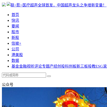
首页
快讯
要闻
股市
新股
信披+
公司
港美股
数据
基金
金融
视听
评论
专题
产经
创投
科创板
新三板
投教
ESG
滚
公众号