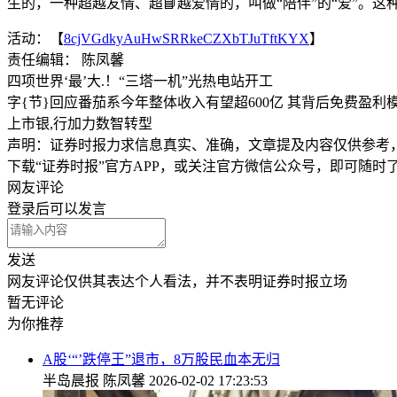
生的，一种超越友情、超📘越爱情的，叫做“陪伴”的“爱”。
活动：【
8cjVGdkyAuHwSRRkeCZXbTJuTftKYX
】
责任编辑： 陈凤馨
四项世界‘最’大.！“三塔一机”光热电站开工
字{节}回应番茄系今年整体收入有望超600亿 其背后免费盈利
上市银,行加力数智转型
声明：证券时报力求信息真实、准确，文章提及内容仅供参考
下载“证券时报”官方APP，或关注官方微信公众号，即可随
网友评论
登录
后可以发言
发送
网友评论仅供其表达个人看法，并不表明证券时报立场
暂无评论
为你推荐
A股‘“’跌停王”退市，8万股民血本无归
半岛晨报
陈凤馨
2026-02-02 17:23:53