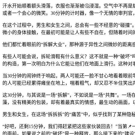
汗水开始顺着额头滑落，衣服也渐渐被🤔浸湿。空气中不再
或者一个会心的微笑。30分钟的计时器，像一个无情的审判官
在这个过程中，男生和女生之间，总会有一些不经意的“碰撞”
微小的身体接触，在最初可能是让人有些不自在，但随着时间
他们都忙着眼前的“拆解大业”，那种源于异性之间微妙的距离
有些人可能会说，拆轮滑鞋有什么意义？这不就是一种“破坏”吗
的构造，第一次明白为什么它能让他们在地面上滑行。这种对
当30分钟的闹钟终于响起，两人可能还一脸不甘心地看着眼前
的人可能已经累得瘫坐在地上，喘着粗气，却又忍不🎯住笑出
这30分钟，与其说是一场“拆解”，不如说是一场“共舞”。
藻，没有精美的包装，却有着最真实的情感，最生动的画面，
男生和女生，在这场“拆拆拆”的“痛苦”中，似乎找到了某种
“好吧，还剩15分钟，我们得赶紧把这些家伙装回去！”当第
的面前。如果说之前的“破坏”是一种释放，那么接下来的“建