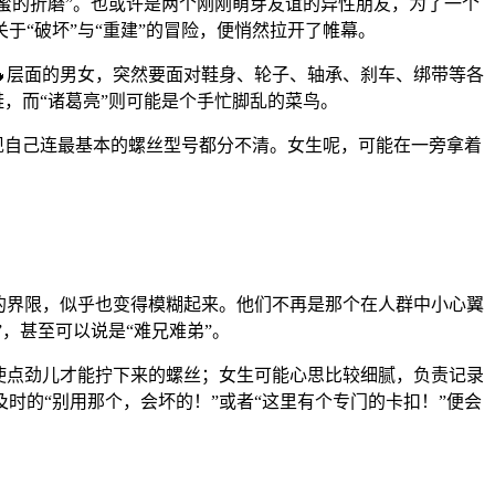
甜蜜的折磨”。也或许是两个刚刚萌芽友谊的异性朋友，为了一个
“破坏”与“重建”的冒险，便悄然拉开了帷幕。
🔥层面的男女，突然要面对鞋身、轮子、轴承、刹车、绑带等各
，而“诸葛亮”则可能是个手忙脚乱的菜鸟。
现自己连最基本的螺丝型号都分不清。女生呢，可能在一旁拿着
的界限，似乎也变得模糊起来。他们不再是那个在人群中小心翼
，甚至可以说是“难兄难弟”。
要使点劲儿才能拧下来的螺丝；女生可能心思比较细腻，负责记录
的“别用那个，会坏的！”或者“这里有个专门的卡扣！”便会