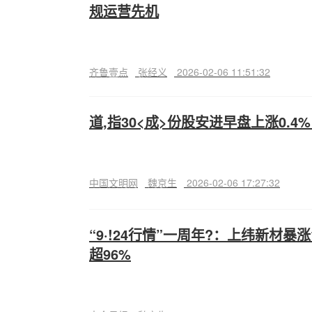
规运营先机
齐鲁壹点
张经义
2026-02-06 11:51:32
道,指30<成>份股安进早盘上涨0.
中国文明网
魏京生
2026-02-06 17:27:32
“9·!24行情”一周年?：上纬新材暴涨
超96%