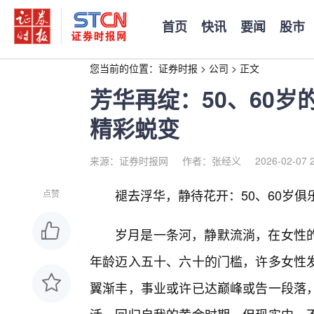
首页
快讯
要闻
股市
您当前的位置：
证券时报
>
公司
>
正文
芳华再绽：50、60
精彩蜕变
来源：证券时报网
作者：张经义
2026-02-07 
褪去浮华，静待花开：50、60岁俱
点赞
岁月是一条河，静默流淌，在女性
年龄迈入五十、六十的门槛，许多女性发
翼渐丰，事业或许已达巅峰或告一段落