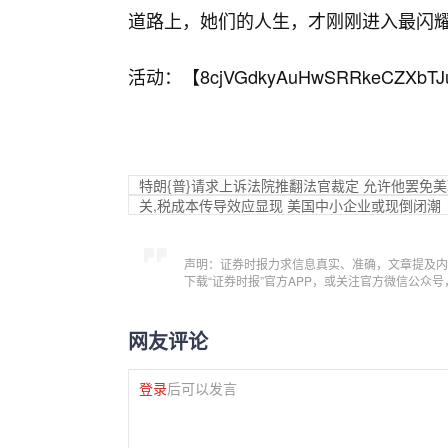
道路上，她们的人生，才刚刚进入最闪
活动：【
8cjVGdkyAuHwSRRkeCZXbTJ
特朗{普}请求上诉法院推翻法官裁定 允许他罢免
关,税成本传导效应显现 美国中小企业或现倒闭潮
声明：证券时报力求信息真实、准确，文章提及内
下载“证券时报”官方APP，或关注官方微信公众
网友评论
登录
后可以发言