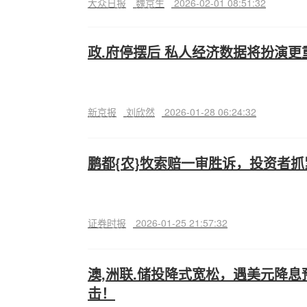
大众日报
魏京生
2026-02-01 08:51:32
政.府停摆后 私人经济数据将扮演更
新京报
刘欣然
2026-01-28 06:24:32
鹏都{农}牧索赔一审胜诉，投资者
证券时报
2026-01-25 21:57:32
澳,洲联.储投降式宽松，遇美元降
击！