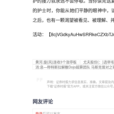
护的接力就永远不会停歇。当你读完这篇
的护士时，你能从她们平静的眼神中，
之后，也有一颗渴望被看见、被理解、并
活动：【
8cjVGdkyAuHwSRRkeCZXbTJ
黄河.旋{风}连收3个涨停板
尤夫股份{：}选举
消:息—称特斯拉解散Dojo超算团队 马斯克曾对
声明：证券时报力求信息真实、准确，文章提及内
下载“证券时报”官方APP，或关注官方微信公众
网友评论
登录
后可以发言