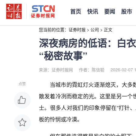
首页
快讯
要闻
股市
您当前的位置：
证券时报
>
公司
>
正文
深夜病房的低语：白衣
“秘密故事”
来源：证券时报网
作者：陈信聪
2026-02-07 
当城市的霓虹灯火逐渐熄灭，大多
点赞
散发着冷冽而稳定的光。这里是另一个
士。很多人对我们的印象停留在“打针、
板的怜悯或冷漠。