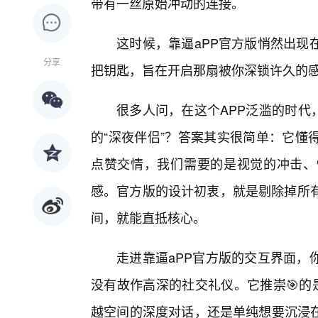
带有一丝原始冲动的连接。
这时候，靠逼aPP官方版悄然出现
分享
把钥匙，旨在开启那扇被你深锁许久的
很多人问，在这个APP泛滥的时代
的“深夜伴侣”？答案其实很简单：它懂
点赞交情，我们需要的是视觉的冲击、
感。官方版的设计初衷，就是剔除掉所有
间，就能直抵核心。
走进靠逼aPP官方版的交互界面，
没有故作高深的社交礼仪。它推崇🎯的
越空间的深度对话，还是单纯想要沉浸