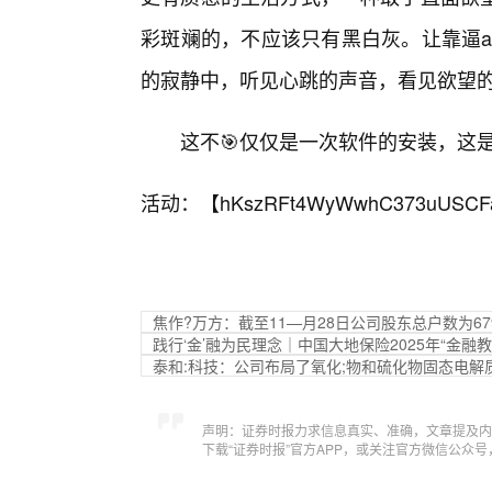
彩斑斓的，不应该只有黑白灰。让靠逼a
的寂静中，听见心跳的声音，看见欲望的
这不🎯仅仅是一次软件的安装，这
活动：【
hKszRFt4WyWwhC373uUSCF
焦作?万方：截至11—月28日公司股东总户数为67
践行‘金’融为民理念｜中国大地保险2025年“金融
泰和:科技：公司布局了氧化;物和硫化物固态电解
声明：证券时报力求信息真实、准确，文章提及内
下载“证券时报”官方APP，或关注官方微信公众