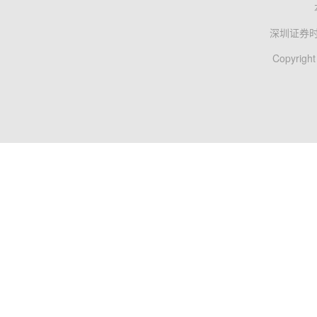
深圳证券
Copyright