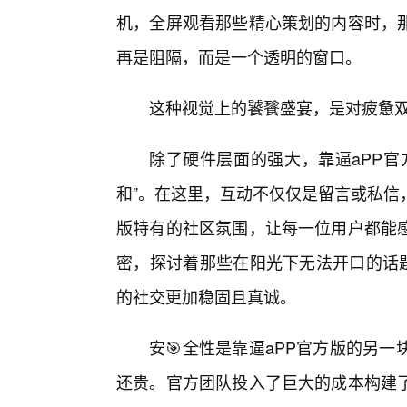
机，全屏观看那些精心策划的内容时，
再是阻隔，而是一个透明的窗口。
这种视觉上的饕餮盛宴，是对疲惫
除了硬件层面的强大，靠逼aPP官
和”。在这里，互动不仅仅是留言或私信
版特有的社区氛围，让每一位用户都能
密，探讨着那些在阳光下无法开口的话题
的社交更加稳固且真诚。
安🎯全性是靠逼aPP官方版的另
还贵。官方团队投入了巨大的成本构建